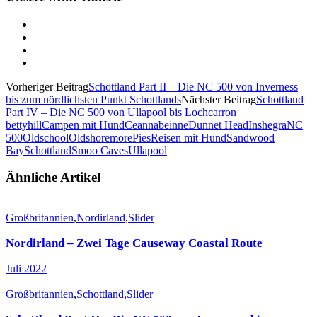
Vorheriger Beitrag
Schottland Part II – Die NC 500 von Inverness
bis zum nördlichsten Punkt Schottlands
Nächster Beitrag
Schottland
Part IV – Die NC 500 von Ullapool bis Lochcarron
bettyhill
Campen mit Hund
Ceannabeinne
Dunnet Head
Inshegra
NC
500
Oldschool
Oldshoremore
Pies
Reisen mit Hund
Sandwood
Bay
Schottland
Smoo Caves
Ullapool
Ähnliche Artikel
Großbritannien
,
Nordirland
,
Slider
Nordirland – Zwei Tage Causeway Coastal Route
Juli 2022
Großbritannien
,
Schottland
,
Slider