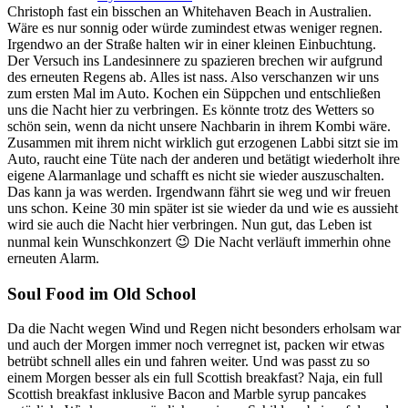
Christoph fast ein bisschen an Whitehaven Beach in Australien.
Wäre es nur sonnig oder würde zumindest etwas weniger regnen.
Irgendwo an der Straße halten wir in einer kleinen Einbuchtung.
Der Versuch ins Landesinnere zu spazieren brechen wir aufgrund
des erneuten Regens ab. Alles ist nass. Also verschanzen wir uns
zum ersten Mal im Auto. Kochen ein Süppchen und entschließen
uns die Nacht hier zu verbringen. Es könnte trotz des Wetters so
schön sein, wenn da nicht unsere Nachbarin in ihrem Kombi wäre.
Zusammen mit ihrem nicht wirklich gut erzogenen Labbi sitzt sie im
Auto, raucht eine Tüte nach der anderen und betätigt wiederholt ihre
eigene Alarmanlage und schafft es nicht sie wieder auszuschalten.
Das kann ja was werden. Irgendwann fährt sie weg und wir freuen
uns schon. Keine
30
min später ist sie wieder da und wie es aussieht
wird sie auch die Nacht hier verbringen. Nun gut, das Leben ist
nunmal kein Wunschkonzert 😉 Die Nacht verläuft immerhin ohne
erneuten Alarm.
Soul Food im Old School
Da die Nacht wegen Wind und Regen nicht besonders erholsam war
und auch der Morgen immer noch verregnet ist, packen wir etwas
betrübt schnell alles ein und fahren weiter. Und was passt zu so
einem Morgen besser als ein full Scottish breakfast? Naja, ein full
Scottish breakfast inklusive Bacon and Marble syrup pancakes