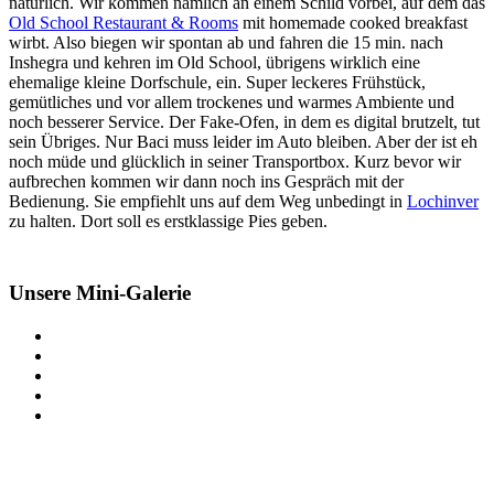
natürlich. Wir kommen nämlich an einem Schild vorbei, auf dem das
Old School Restaurant & Rooms
mit homemade cooked breakfast
wirbt. Also biegen wir spontan ab und fahren die
15
min. nach
Inshegra und kehren im Old School, übrigens wirklich eine
ehemalige kleine Dorfschule, ein. Super leckeres Frühstück,
gemütliches und vor allem trockenes und warmes Ambiente und
noch besserer Service. Der Fake-Ofen, in dem es digital brutzelt, tut
sein Übriges. Nur Baci muss leider im Auto bleiben. Aber der ist eh
noch müde und glücklich in seiner Transportbox. Kurz bevor wir
aufbrechen kommen wir dann noch ins Gespräch mit der
Bedienung. Sie empfiehlt uns auf dem Weg unbedingt in
Lochinver
zu halten. Dort soll es erstklassige Pies geben.
Unsere Mini-Galerie