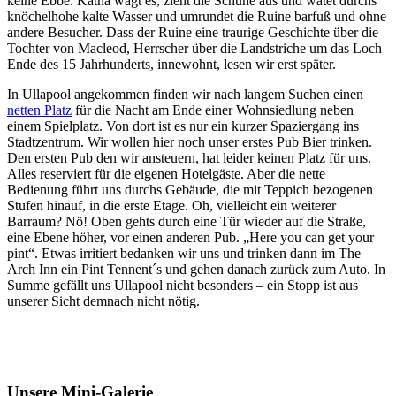
keine Ebbe. Katha wagt es, zieht die Schuhe aus und watet durchs
knöchelhohe kalte Wasser und umrundet die Ruine barfuß und ohne
andere Besucher. Dass der Ruine eine traurige Geschichte über die
Tochter von Macleod, Herrscher über die Landstriche um das Loch
Ende des 15 Jahrhunderts, innewohnt, lesen wir erst später.
In Ullapool angekommen finden wir nach langem Suchen einen
netten Platz
für die Nacht am Ende einer Wohnsiedlung neben
einem Spielplatz. Von dort ist es nur ein kurzer Spaziergang ins
Stadtzentrum. Wir wollen hier noch unser erstes Pub Bier trinken.
Den ersten Pub den wir ansteuern, hat leider keinen Platz für uns.
Alles reserviert für die eigenen Hotelgäste. Aber die nette
Bedienung führt uns durchs Gebäude, die mit Teppich bezogenen
Stufen hinauf, in die erste Etage. Oh, vielleicht ein weiterer
Barraum? Nö! Oben gehts durch eine Tür wieder auf die Straße,
eine Ebene höher, vor einen anderen Pub. „Here you can get your
pint“. Etwas irritiert bedanken wir uns und trinken dann im The
Arch Inn ein Pint Tennent´s und gehen danach zurück zum Auto. In
Summe gefällt uns Ullapool nicht besonders – ein Stopp ist aus
unserer Sicht demnach nicht nötig.
Unsere Mini-Galerie